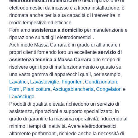
elettrodomestici multimarche
e della riparazione di
elettrodomestici da incasso e a libera installazione, è
rinomata anche per la sua capacità di intervenire in
modo tempestivo ed efficace.
Forniamo
assistenza a domicilio
per manutenzione e
riparazione su tutti gli elettrodomestici .
Archimede Massa Carrara è in grado di affiancare i
propri clienti fornendo loro un eccellente
servizio di
assistenza tecnica a Massa Carrara
allo scopo di
risolvere ogni tipo di malfunzionamento o guasto su
una vasta gamma di apparecchi quali, per esempio,
Lavatrici
,
Lavastoviglie
,
Frigoriferi
,
Condizionatori
,
Forni
,
Piani cottura
,
Asciugabiancheria
,
Congelatori
e
Lavasciuga
.
Prodotti di qualità elevata richiedono un servizio di
assistenza, riparazioni e supporto specializzato, in
grado di garantire la massima operatività, riducendo al
minimo i tempi di inattività. Avere elettrodomestici
altamente performanti, richiede anche la necessità di